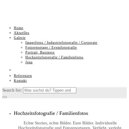
Skip
Home
to
Aktuelles
content
Galerie
Imagefotos / Industriefotografie / Corporate
Fotoreportage / Eventfotografie
Portrait, Business
Hochzeitsfotografie / Familienfotos
Jena
Referenzen
Kontakt
Search for:
Hochzeitsfotografie / Familienfotos
Echte Stories, echte Bilder. Eure Bilder. Individuelle
Hochzeitsfotografie und Fotoreportagen. Verliebt, verlobt,