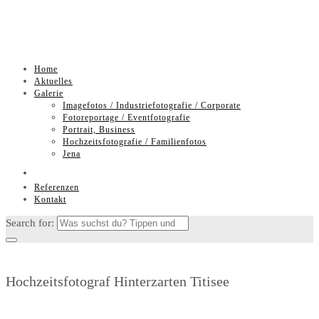
Skip
Home
to
Aktuelles
content
Galerie
Imagefotos / Industriefotografie / Corporate
Fotoreportage / Eventfotografie
Portrait, Business
Hochzeitsfotografie / Familienfotos
Jena
Referenzen
Kontakt
Search for:
Hochzeitsfotograf Hinterzarten Titisee