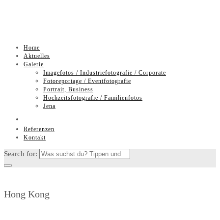
Skip
Home
to
Aktuelles
content
Galerie
Imagefotos / Industriefotografie / Corporate
Fotoreportage / Eventfotografie
Portrait, Business
Hochzeitsfotografie / Familienfotos
Jena
Referenzen
Kontakt
Search for:
Hong Kong